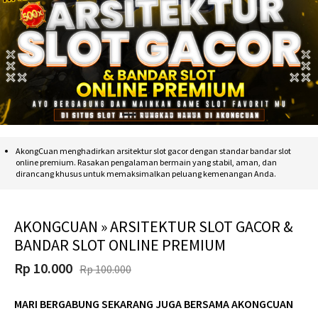
AkongCuan menghadirkan arsitektur slot gacor dengan standar bandar slot
online premium. Rasakan pengalaman bermain yang stabil, aman, dan
dirancang khusus untuk memaksimalkan peluang kemenangan Anda.
AKONGCUAN » ARSITEKTUR SLOT GACOR &
BANDAR SLOT ONLINE PREMIUM
Rp 10.000
Translation
Translation
Rp 100.000
missing:
missing:
en.products.general.regular_price
en.products.general.sale_price
MARI BERGABUNG SEKARANG JUGA BERSAMA AKONGCUAN