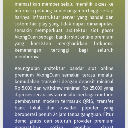
memastikan member selalu memiliki akses ke
informasi peluang kemenangan tertinggi setiap
harinya. Infrastruktur server yang handal dan
sistem fair play yang tidak dapat dimanipulasi
semakin memperkuat arsitektur slot gacor
AkongCuan sebagai bandar slot online premium
yang konsisten menghadirkan frekuensi
kemenangan tertinggi bagi seluruh
membernya.
Keunggulan arsitektur bandar slot online
premium AkongCuan semakin terasa melalui
kemudahan transaksi dengan deposit minimal
Rp 5.000 dan withdraw minimal Rp 25.000 yang
diproses secara instan melalui berbagai metode
pembayaran modern termasuk QRIS, transfer
bank lokal, dan e-wallet populer yang
beroperasi penuh 24 jam tanpa gangguan. Fitur
demo gratis dari seluruh provider premium
memastikan setiap member dapat