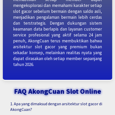
mengeksplorasi dan memahami karakter setiap
slot gacor sebelum bermain dengan saldo asli,
menjadikan pengalaman bermain lebih cerdas
dan terstrategis. Dengan dukungan sistem
keamanan data berlapis dan layanan customer
service profesional yang aktif selama 24 jam
penuh, AkongCuan terus membuktikan bahwa
arsitektur slot gacor yang premium bukan
sekadar konsep, melainkan realitas nyata yang
dapat dirasakan oleh setiap member sepanjang
tahun 2026.
FAQ AkongCuan Slot Online
1. Apa yang dimaksud dengan arsitektur slot gacor di
AkongCuan?