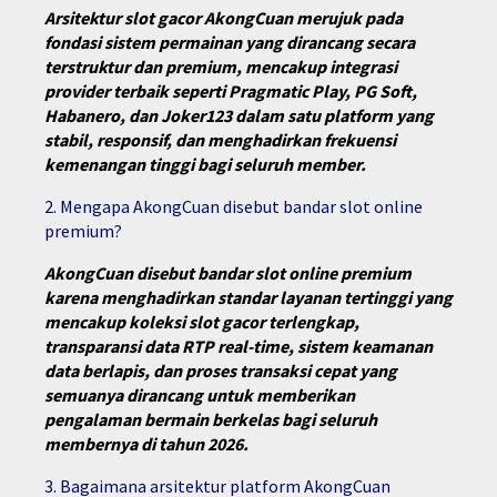
Arsitektur slot gacor AkongCuan merujuk pada
fondasi sistem permainan yang dirancang secara
terstruktur dan premium, mencakup integrasi
provider terbaik seperti Pragmatic Play, PG Soft,
Habanero, dan Joker123 dalam satu platform yang
stabil, responsif, dan menghadirkan frekuensi
kemenangan tinggi bagi seluruh member.
2. Mengapa AkongCuan disebut bandar slot online
premium?
AkongCuan disebut bandar slot online premium
karena menghadirkan standar layanan tertinggi yang
mencakup koleksi slot gacor terlengkap,
transparansi data RTP real-time, sistem keamanan
data berlapis, dan proses transaksi cepat yang
semuanya dirancang untuk memberikan
pengalaman bermain berkelas bagi seluruh
membernya di tahun 2026.
3. Bagaimana arsitektur platform AkongCuan