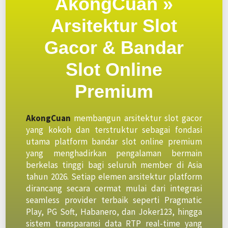
AkongCuan »
Arsitektur Slot
Gacor & Bandar
Slot Online
Premium
AkongCuan
membangun arsitektur slot gacor
yang kokoh dan terstruktur sebagai fondasi
utama platform bandar slot online premium
yang menghadirkan pengalaman bermain
berkelas tinggi bagi seluruh member di Asia
tahun 2026. Setiap elemen arsitektur platform
dirancang secara cermat mulai dari integrasi
seamless provider terbaik seperti Pragmatic
Play, PG Soft, Habanero, dan Joker123, hingga
sistem transparansi data RTP real-time yang