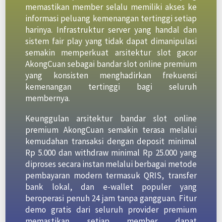
memastikan member selalu memiliki akses ke
informasi peluang kemenangan tertinggi setiap
harinya. Infrastruktur server yang handal dan
sistem fair play yang tidak dapat dimanipulasi
semakin memperkuat arsitektur slot gacor
AkongCuan sebagai bandar slot online premium
yang konsisten menghadirkan frekuensi
kemenangan tertinggi bagi seluruh
membernya.
Keunggulan arsitektur bandar slot online
premium AkongCuan semakin terasa melalui
kemudahan transaksi dengan deposit minimal
Rp 5.000 dan withdraw minimal Rp 25.000 yang
diproses secara instan melalui berbagai metode
pembayaran modern termasuk QRIS, transfer
bank lokal, dan e-wallet populer yang
beroperasi penuh 24 jam tanpa gangguan. Fitur
demo gratis dari seluruh provider premium
memastikan setiap member dapat