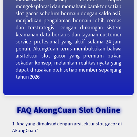
mengeksplorasi dan memahami karakter setiap
slot gacor sebelum bermain dengan saldo asli,
menjadikan pengalaman bermain lebih cerdas
dan terstrategis. Dengan dukungan sistem
keamanan data berlapis dan layanan customer
service profesional yang aktif selama 24 jam
penuh, AkongCuan terus membuktikan bahwa
arsitektur slot gacor yang premium bukan
sekadar konsep, melainkan realitas nyata yang
dapat dirasakan oleh setiap member sepanjang
tahun 2026.
FAQ AkongCuan Slot Online
1. Apa yang dimaksud dengan arsitektur slot gacor di
AkongCuan?