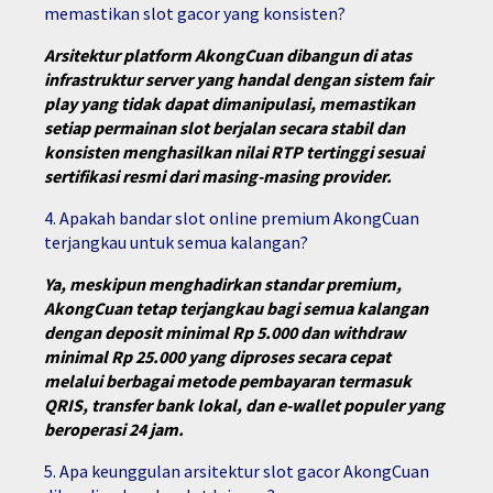
memastikan slot gacor yang konsisten?
Arsitektur platform AkongCuan dibangun di atas
infrastruktur server yang handal dengan sistem fair
play yang tidak dapat dimanipulasi, memastikan
setiap permainan slot berjalan secara stabil dan
konsisten menghasilkan nilai RTP tertinggi sesuai
sertifikasi resmi dari masing-masing provider.
4. Apakah bandar slot online premium AkongCuan
terjangkau untuk semua kalangan?
Ya, meskipun menghadirkan standar premium,
AkongCuan tetap terjangkau bagi semua kalangan
dengan deposit minimal Rp 5.000 dan withdraw
minimal Rp 25.000 yang diproses secara cepat
melalui berbagai metode pembayaran termasuk
QRIS, transfer bank lokal, dan e-wallet populer yang
beroperasi 24 jam.
5. Apa keunggulan arsitektur slot gacor AkongCuan