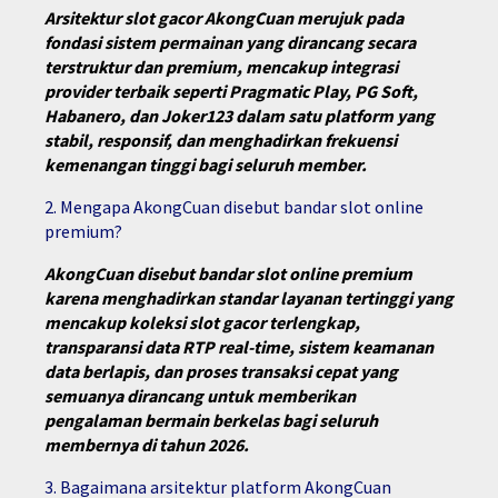
Arsitektur slot gacor AkongCuan merujuk pada
fondasi sistem permainan yang dirancang secara
terstruktur dan premium, mencakup integrasi
provider terbaik seperti Pragmatic Play, PG Soft,
Habanero, dan Joker123 dalam satu platform yang
stabil, responsif, dan menghadirkan frekuensi
kemenangan tinggi bagi seluruh member.
2. Mengapa AkongCuan disebut bandar slot online
premium?
AkongCuan disebut bandar slot online premium
karena menghadirkan standar layanan tertinggi yang
mencakup koleksi slot gacor terlengkap,
transparansi data RTP real-time, sistem keamanan
data berlapis, dan proses transaksi cepat yang
semuanya dirancang untuk memberikan
pengalaman bermain berkelas bagi seluruh
membernya di tahun 2026.
3. Bagaimana arsitektur platform AkongCuan