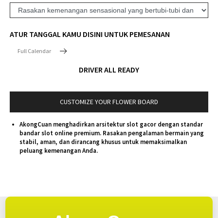
ATUR TANGGAL KAMU DISINI UNTUK PEMESANAN
DRIVER ALL READY
CUSTOMIZE YOUR FLOWER BOARD
AkongCuan menghadirkan arsitektur slot gacor dengan standar
bandar slot online premium. Rasakan pengalaman bermain yang
stabil, aman, dan dirancang khusus untuk memaksimalkan
peluang kemenangan Anda.