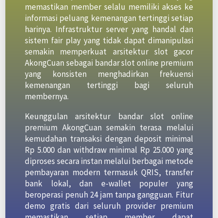
memastikan member selalu memiliki akses ke
informasi peluang kemenangan tertinggi setiap
harinya. Infrastruktur server yang handal dan
sistem fair play yang tidak dapat dimanipulasi
semakin memperkuat arsitektur slot gacor
AkongCuan sebagai bandar slot online premium
yang konsisten menghadirkan frekuensi
kemenangan tertinggi bagi seluruh
membernya.
Keunggulan arsitektur bandar slot online
premium AkongCuan semakin terasa melalui
kemudahan transaksi dengan deposit minimal
Rp 5.000 dan withdraw minimal Rp 25.000 yang
diproses secara instan melalui berbagai metode
pembayaran modern termasuk QRIS, transfer
bank lokal, dan e-wallet populer yang
beroperasi penuh 24 jam tanpa gangguan. Fitur
demo gratis dari seluruh provider premium
memastikan setiap member dapat