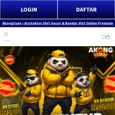
LOGIN
DAFTAR
AkongCuan » Arsitektur Slot Gacor & Bandar Slot Online Premium
Supported by
AkongCuan