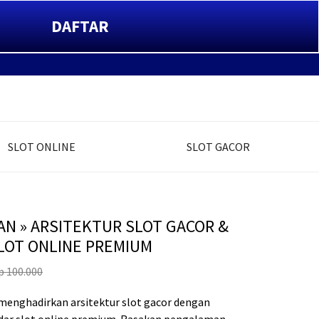
DAFTAR
SLOT ONLINE
SLOT GACOR
N » ARSITEKTUR SLOT GACOR &
LOT ONLINE PREMIUM
p 100.000
eral.regular_price
eral.sale_price
enghadirkan arsitektur slot gacor dengan