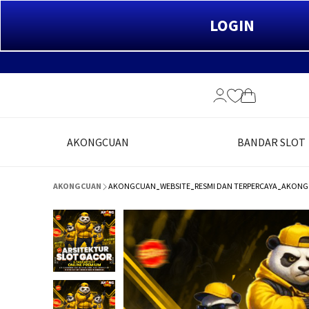
LOGIN
Supported by
AkongCuan
AKONGCUAN
BANDAR SLOT
AKONGCUAN
AKONGCUAN
WEBSITE
RESMI DAN TERPERCAYA
AKONGC
-
-
-