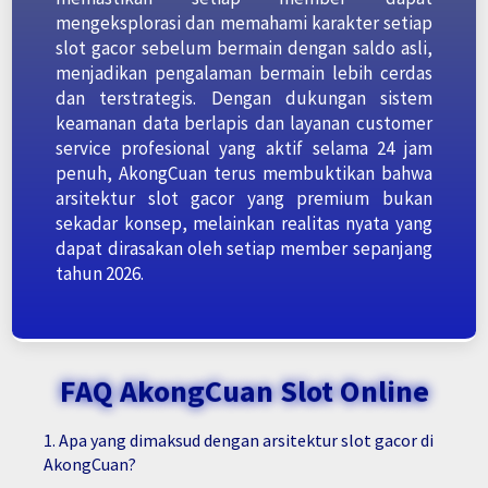
mengeksplorasi dan memahami karakter setiap
slot gacor sebelum bermain dengan saldo asli,
menjadikan pengalaman bermain lebih cerdas
dan terstrategis. Dengan dukungan sistem
keamanan data berlapis dan layanan customer
service profesional yang aktif selama 24 jam
penuh, AkongCuan terus membuktikan bahwa
arsitektur slot gacor yang premium bukan
sekadar konsep, melainkan realitas nyata yang
dapat dirasakan oleh setiap member sepanjang
tahun 2026.
FAQ AkongCuan Slot Online
1. Apa yang dimaksud dengan arsitektur slot gacor di
AkongCuan?