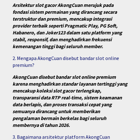
Arsitektur slot gacor AkongCuan merujuk pada
fondasi sistem permainan yang dirancang secara
terstruktur dan premium, mencakup integrasi
provider terbaik seperti Pragmatic Play, PG Soft,
Habanero, dan Joker123 dalam satu platform yang
stabil, responsif, dan menghadirkan frekuensi
kemenangan tinggi bagi seluruh member.
2. Mengapa AkongCuan disebut bandar slot online
premium?
AkongCuan disebut bandar slot online premium
karena menghadirkan standar layanan tertinggi yang
mencakup koleksi slot gacor terlengkap,
transparansi data RTP real-time, sistem keamanan
data berlapis, dan proses transaksi cepat yang
semuanya dirancang untuk memberikan
pengalaman bermain berkelas bagi seluruh
membernya di tahun 2026.
3. Bagaimana arsitektur platform AkongCuan