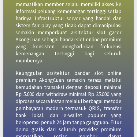
memastikan member selalu memiliki akses ke
informasi peluang kemenangan tertinggi setiap
harinya. Infrastruktur server yang handal dan
sistem fair play yang tidak dapat dimanipulasi
semakin memperkuat arsitektur slot gacor
AkongCuan sebagai bandar slot online premium
yang konsisten menghadirkan frekuensi
kemenangan tertinggi bagi seluruh
membernya.
Keunggulan arsitektur bandar slot online
premium AkongCuan semakin terasa melalui
kemudahan transaksi dengan deposit minimal
Rp 5.000 dan withdraw minimal Rp 25.000 yang
diproses secara instan melalui berbagai metode
pembayaran modern termasuk QRIS, transfer
bank lokal, dan e-wallet populer yang
beroperasi penuh 24 jam tanpa gangguan. Fitur
demo gratis dari seluruh provider premium
memastikan setiap member dapat