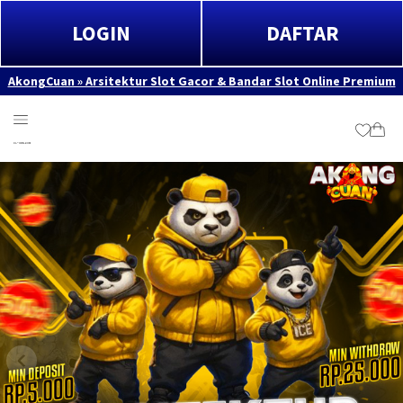
LOGIN
DAFTAR
AkongCuan » Arsitektur Slot Gacor & Bandar Slot Online Premium
Supported by
AkongCuan