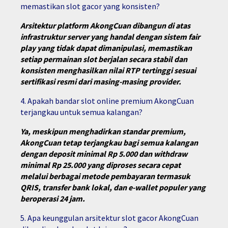
memastikan slot gacor yang konsisten?
Arsitektur platform AkongCuan dibangun di atas
infrastruktur server yang handal dengan sistem fair
play yang tidak dapat dimanipulasi, memastikan
setiap permainan slot berjalan secara stabil dan
konsisten menghasilkan nilai RTP tertinggi sesuai
sertifikasi resmi dari masing-masing provider.
4. Apakah bandar slot online premium AkongCuan
terjangkau untuk semua kalangan?
Ya, meskipun menghadirkan standar premium,
AkongCuan tetap terjangkau bagi semua kalangan
dengan deposit minimal Rp 5.000 dan withdraw
minimal Rp 25.000 yang diproses secara cepat
melalui berbagai metode pembayaran termasuk
QRIS, transfer bank lokal, dan e-wallet populer yang
beroperasi 24 jam.
5. Apa keunggulan arsitektur slot gacor AkongCuan