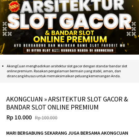
AkongCuan menghadirkan arsitektur slot gacor dengan standar bandar slot
online premium. Rasakan pengalaman bermain yang stabil, aman, dan
dirancang khusus untuk memaksimalkan peluang kemenangan Anda.
AKONGCUAN » ARSITEKTUR SLOT GACOR &
BANDAR SLOT ONLINE PREMIUM
Rp 10.000
Translation
Translation
Rp 100.000
missing:
missing:
en.products.general.regular_price
en.products.general.sale_price
MARI BERGABUNG SEKARANG JUGA BERSAMA AKONGCUAN