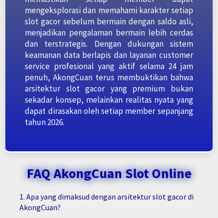
mengeksplorasi dan memahami karakter setiap
slot gacor sebelum bermain dengan saldo asli,
menjadikan pengalaman bermain lebih cerdas
dan terstrategis. Dengan dukungan sistem
keamanan data berlapis dan layanan customer
service profesional yang aktif selama 24 jam
penuh, AkongCuan terus membuktikan bahwa
arsitektur slot gacor yang premium bukan
sekadar konsep, melainkan realitas nyata yang
dapat dirasakan oleh setiap member sepanjang
tahun 2026.
FAQ AkongCuan Slot Online
1. Apa yang dimaksud dengan arsitektur slot gacor di
AkongCuan?