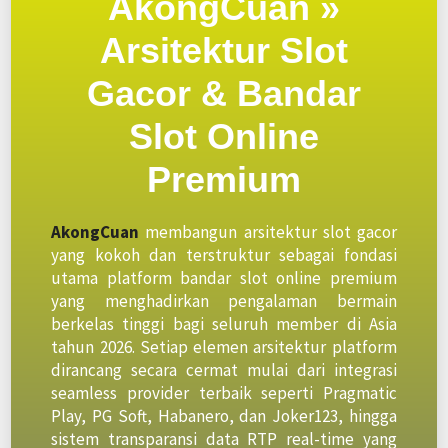
AkongCuan »
Arsitektur Slot
Gacor & Bandar
Slot Online
Premium
AkongCuan
membangun arsitektur slot gacor
yang kokoh dan terstruktur sebagai fondasi
utama platform bandar slot online premium
yang menghadirkan pengalaman bermain
berkelas tinggi bagi seluruh member di Asia
tahun 2026. Setiap elemen arsitektur platform
dirancang secara cermat mulai dari integrasi
seamless provider terbaik seperti Pragmatic
Play, PG Soft, Habanero, dan Joker123, hingga
sistem transparansi data RTP real-time yang