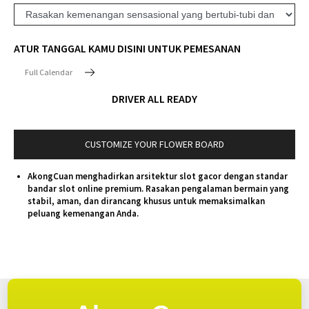
ATUR TANGGAL KAMU DISINI UNTUK PEMESANAN
DRIVER ALL READY
CUSTOMIZE YOUR FLOWER BOARD
AkongCuan menghadirkan arsitektur slot gacor dengan standar
bandar slot online premium. Rasakan pengalaman bermain yang
stabil, aman, dan dirancang khusus untuk memaksimalkan
peluang kemenangan Anda.