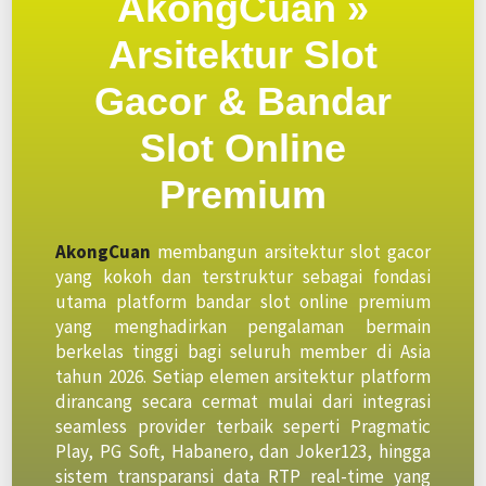
AkongCuan »
Arsitektur Slot
Gacor & Bandar
Slot Online
Premium
AkongCuan
membangun arsitektur slot gacor
yang kokoh dan terstruktur sebagai fondasi
utama platform bandar slot online premium
yang menghadirkan pengalaman bermain
berkelas tinggi bagi seluruh member di Asia
tahun 2026. Setiap elemen arsitektur platform
dirancang secara cermat mulai dari integrasi
seamless provider terbaik seperti Pragmatic
Play, PG Soft, Habanero, dan Joker123, hingga
sistem transparansi data RTP real-time yang