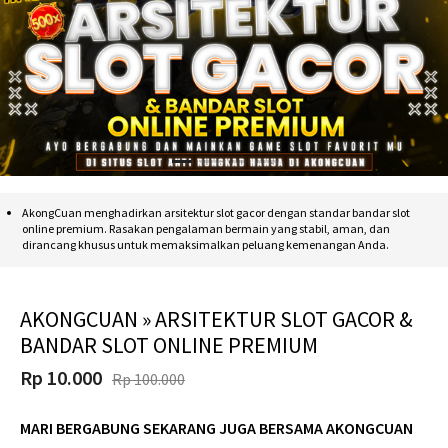
AkongCuan menghadirkan arsitektur slot gacor dengan standar bandar slot
online premium. Rasakan pengalaman bermain yang stabil, aman, dan
dirancang khusus untuk memaksimalkan peluang kemenangan Anda.
AKONGCUAN » ARSITEKTUR SLOT GACOR &
BANDAR SLOT ONLINE PREMIUM
Rp 10.000
Translation
Translation
Rp 100.000
missing:
missing:
en.products.general.regular_price
en.products.general.sale_price
MARI BERGABUNG SEKARANG JUGA BERSAMA AKONGCUAN