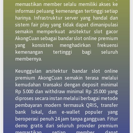
memastikan member selalu memiliki akses ke
informasi peluang kemenangan tertinggi setiap
harinya. Infrastruktur server yang handal dan
sistem fair play yang tidak dapat dimanipulasi
semakin memperkuat arsitektur slot gacor
AkongCuan sebagai bandar slot online premium
yang konsisten menghadirkan frekuensi
kemenangan tertinggi bagi seluruh
membernya.
Keunggulan arsitektur bandar slot online
premium AkongCuan semakin terasa melalui
kemudahan transaksi dengan deposit minimal
Rp 5.000 dan withdraw minimal Rp 25.000 yang
diproses secara instan melalui berbagai metode
pembayaran modern termasuk QRIS, transfer
bank lokal, dan e-wallet populer yang
beroperasi penuh 24 jam tanpa gangguan. Fitur
demo gratis dari seluruh provider premium
memastikan setiap member dapat