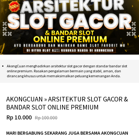
AkongCuan menghadirkan arsitektur slot gacor dengan standar bandar slot
online premium. Rasakan pengalaman bermain yang stabil, aman, dan
dirancang khusus untuk memaksimalkan peluang kemenangan Anda.
AKONGCUAN » ARSITEKTUR SLOT GACOR &
BANDAR SLOT ONLINE PREMIUM
Rp 10.000
Translation
Translation
Rp 100.000
missing:
missing:
en.products.general.regular_price
en.products.general.sale_price
MARI BERGABUNG SEKARANG JUGA BERSAMA AKONGCUAN