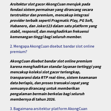
Arsitektur slot gacor AkongCuan merujuk pada
fondasi sistem permainan yang dirancang secara
terstruktur dan premium, mencakup integrasi
provider terbaik seperti Pragmatic Play, PG Soft,
Habanero, dan Joker123 dalam satu platform yang
stabil, responsif, dan menghadirkan frekuensi
kemenangan tinggi bagi seluruh member.
2. Mengapa AkongCuan disebut bandar slot online
premium?
AkongCuan disebut bandar slot online premium
karena menghadirkan standar layanan tertinggi yang
mencakup koleksi slot gacor terlengkap,
transparansi data RTP real-time, sistem keamanan
data berlapis, dan proses transaksi cepat yang
semuanya dirancang untuk memberikan
pengalaman bermain berkelas bagi seluruh
membernya di tahun 2026.
3. Bagaimana arsitektur platform AkongCuan