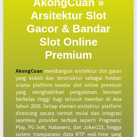
AkongCuan »
Arsitektur Slot
Gacor & Bandar
Slot Online
Premium
AkongCuan
membangun arsitektur slot gacor
yang kokoh dan terstruktur sebagai fondasi
utama platform bandar slot online premium
yang menghadirkan pengalaman bermain
berkelas tinggi bagi seluruh member di Asia
tahun 2026. Setiap elemen arsitektur platform
dirancang secara cermat mulai dari integrasi
seamless provider terbaik seperti Pragmatic
Play, PG Soft, Habanero, dan Joker123, hingga
sistem transparansi data RTP real-time yang