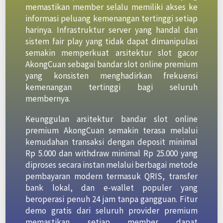
memastikan member selalu memiliki akses ke
informasi peluang kemenangan tertinggi setiap
harinya. Infrastruktur server yang handal dan
sistem fair play yang tidak dapat dimanipulasi
semakin memperkuat arsitektur slot gacor
AkongCuan sebagai bandar slot online premium
yang konsisten menghadirkan frekuensi
kemenangan tertinggi bagi seluruh
membernya.
Keunggulan arsitektur bandar slot online
premium AkongCuan semakin terasa melalui
kemudahan transaksi dengan deposit minimal
Rp 5.000 dan withdraw minimal Rp 25.000 yang
diproses secara instan melalui berbagai metode
pembayaran modern termasuk QRIS, transfer
bank lokal, dan e-wallet populer yang
beroperasi penuh 24 jam tanpa gangguan. Fitur
demo gratis dari seluruh provider premium
memastikan setiap member dapat