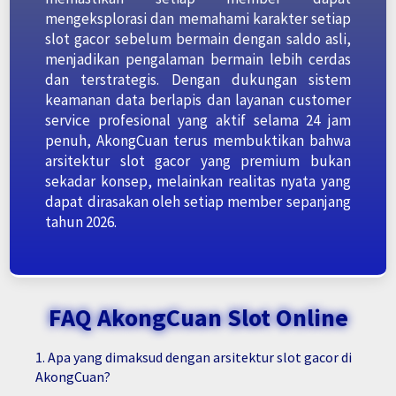
mengeksplorasi dan memahami karakter setiap
slot gacor sebelum bermain dengan saldo asli,
menjadikan pengalaman bermain lebih cerdas
dan terstrategis. Dengan dukungan sistem
keamanan data berlapis dan layanan customer
service profesional yang aktif selama 24 jam
penuh, AkongCuan terus membuktikan bahwa
arsitektur slot gacor yang premium bukan
sekadar konsep, melainkan realitas nyata yang
dapat dirasakan oleh setiap member sepanjang
tahun 2026.
FAQ AkongCuan Slot Online
1. Apa yang dimaksud dengan arsitektur slot gacor di
AkongCuan?