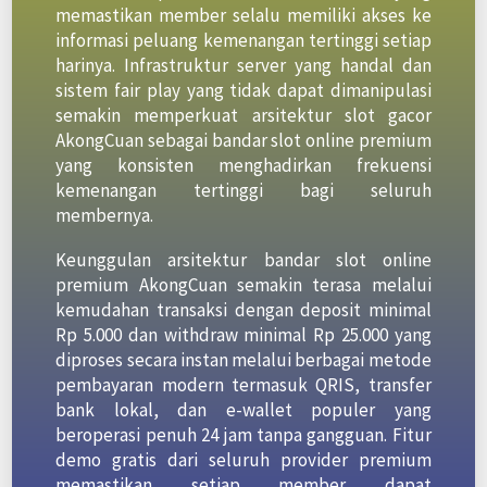
memastikan member selalu memiliki akses ke
informasi peluang kemenangan tertinggi setiap
harinya. Infrastruktur server yang handal dan
sistem fair play yang tidak dapat dimanipulasi
semakin memperkuat arsitektur slot gacor
AkongCuan sebagai bandar slot online premium
yang konsisten menghadirkan frekuensi
kemenangan tertinggi bagi seluruh
membernya.
Keunggulan arsitektur bandar slot online
premium AkongCuan semakin terasa melalui
kemudahan transaksi dengan deposit minimal
Rp 5.000 dan withdraw minimal Rp 25.000 yang
diproses secara instan melalui berbagai metode
pembayaran modern termasuk QRIS, transfer
bank lokal, dan e-wallet populer yang
beroperasi penuh 24 jam tanpa gangguan. Fitur
demo gratis dari seluruh provider premium
memastikan setiap member dapat